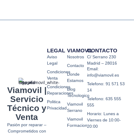
LEGAL
VIAMOVIL
CONTACTO
Aviso
Nosotros
C/ Serrano 230
Legal
Madrid – 28016
Contacto
Email:
Condiciones
Donde
info@viamovil.es
Venta
Estamos
Telefono: 91 571 53
Condiciones
Viamovil |
Blog
14
Reparaciones
Tecnologico
Servicio
Telefono: 635 555
Politica
Viamovil
555
Técnico y
Privacidad
Serrano
Horario: Lunes a
Venta
Viamovil
Viernes de 10:00-
Pasión por reparar –
Formacion
20:00
Comprometidos con