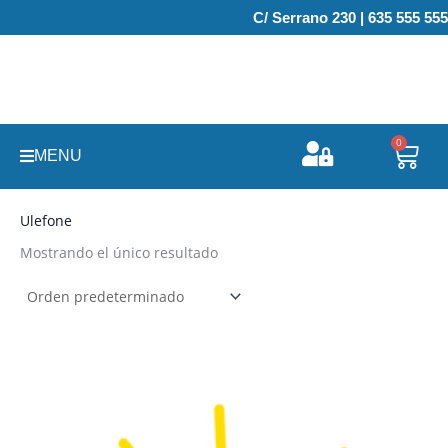
Ir
C/ Serrano 230 | 635 555 555
al
contenido
0
Carr
MENU
Ulefone
Mostrando el único resultado