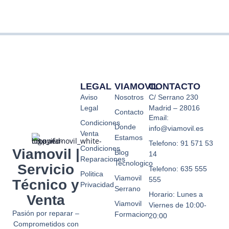
LEGAL
VIAMOVIL
CONTACTO
Aviso
Nosotros
C/ Serrano 230
Legal
Madrid – 28016
Contacto
Email:
Condiciones
Donde
info@viamovil.es
Venta
Estamos
Telefono: 91 571 53
Condiciones
Viamovil |
Blog
14
Reparaciones
Tecnologico
Servicio
Telefono: 635 555
Politica
Viamovil
555
Técnico y
Privacidad
Serrano
Horario: Lunes a
Venta
Viamovil
Viernes de 10:00-
Pasión por reparar –
Formacion
20:00
Comprometidos con