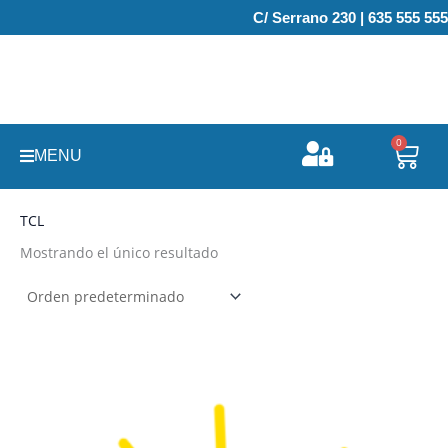
Ir
C/ Serrano 230 | 635 555 555
al
contenido
0
Carr
MENU
TCL
Mostrando el único resultado