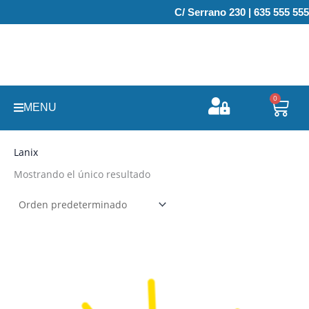
Ir
C/ Serrano 230 | 635 555 555
al
contenido
0
Carr
MENU
Lanix
Mostrando el único resultado