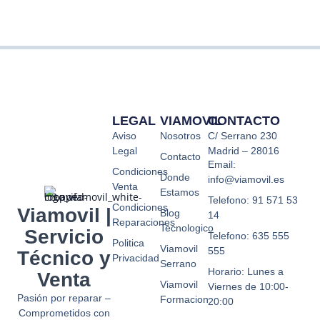
LEGAL
VIAMOVIL
CONTACTO
Aviso
Nosotros
C/ Serrano 230
Legal
Madrid – 28016
Contacto
Email:
Condiciones
Donde
info@viamovil.es
Venta
Estamos
Telefono: 91 571 53
Condiciones
Viamovil |
Blog
14
Reparaciones
Tecnologico
Servicio
Telefono: 635 555
Politica
Viamovil
555
Técnico y
Privacidad
Serrano
Horario: Lunes a
Venta
Viamovil
Viernes de 10:00-
Pasión por reparar –
Formacion
20:00
Comprometidos con