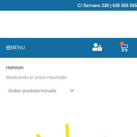
Ir
C/ Serrano 230 | 635 555 555
al
contenido
0
Carr
MENU
Homtom
Mostrando el único resultado