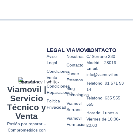
LEGAL
VIAMOVIL
CONTACTO
Aviso
Nosotros
C/ Serrano 230
Legal
Madrid – 28016
Contacto
Email:
Condiciones
Donde
info@viamovil.es
Venta
Estamos
Telefono: 91 571 53
Condiciones
Viamovil |
Blog
14
Reparaciones
Tecnologico
Servicio
Telefono: 635 555
Politica
Viamovil
555
Técnico y
Privacidad
Serrano
Horario: Lunes a
Venta
Viamovil
Viernes de 10:00-
Pasión por reparar –
Formacion
20:00
Comprometidos con