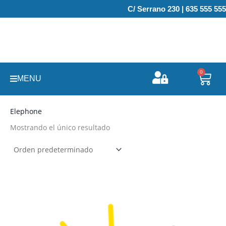
Ir
C/ Serrano 230 | 635 555 555
al
contenido
0
Carr
MENU
Elephone
Mostrando el único resultado