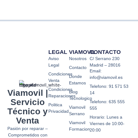
LEGAL
VIAMOVIL
CONTACTO
Aviso
Nosotros
C/ Serrano 230
Legal
Madrid – 28016
Contacto
Email:
Condiciones
Donde
info@viamovil.es
Venta
Estamos
Telefono: 91 571 53
Condiciones
Viamovil |
Blog
14
Reparaciones
Tecnologico
Servicio
Telefono: 635 555
Politica
Viamovil
555
Técnico y
Privacidad
Serrano
Horario: Lunes a
Venta
Viamovil
Viernes de 10:00-
Pasión por reparar –
Formacion
20:00
Comprometidos con