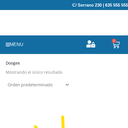
Ir
C/ Serrano 230 | 635 555 555
al
contenido
0
Carr
MENU
Doogee
Mostrando el único resultado