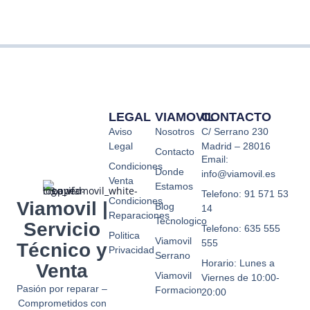
LEGAL
VIAMOVIL
CONTACTO
Aviso
Nosotros
C/ Serrano 230
Legal
Madrid – 28016
Contacto
Email:
Condiciones
Donde
info@viamovil.es
Venta
Estamos
Telefono: 91 571 53
Condiciones
Viamovil |
Blog
14
Reparaciones
Tecnologico
Servicio
Telefono: 635 555
Politica
Viamovil
555
Técnico y
Privacidad
Serrano
Horario: Lunes a
Venta
Viamovil
Viernes de 10:00-
Pasión por reparar –
Formacion
20:00
Comprometidos con