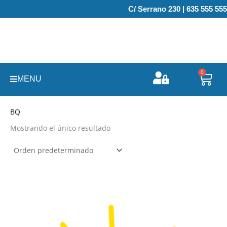
Ir
C/ Serrano 230 | 635 555 555
al
contenido
0
Carr
MENU
BQ
Mostrando el único resultado