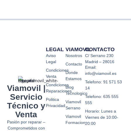
LEGAL
VIAMOVIL
CONTACTO
Aviso
Nosotros
C/ Serrano 230
Legal
Madrid – 28016
Contacto
Email:
Condiciones
Donde
info@viamovil.es
Venta
Estamos
Telefono: 91 571 53
Condiciones
Viamovil |
Blog
14
Reparaciones
Tecnologico
Servicio
Telefono: 635 555
Politica
Viamovil
555
Técnico y
Privacidad
Serrano
Horario: Lunes a
Venta
Viamovil
Viernes de 10:00-
Pasión por reparar –
Formacion
20:00
Comprometidos con