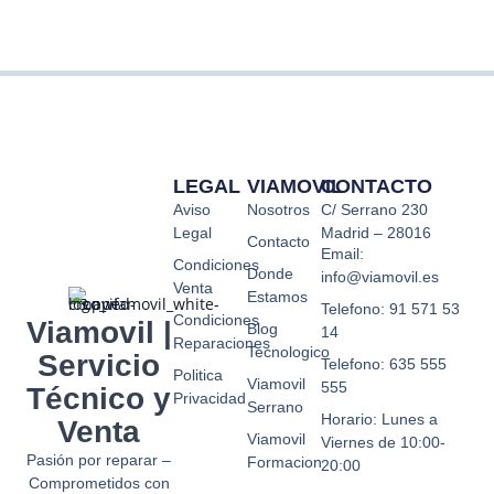
LEGAL
VIAMOVIL
CONTACTO
Aviso
Nosotros
C/ Serrano 230
Legal
Madrid – 28016
Contacto
Email:
Condiciones
Donde
info@viamovil.es
Venta
Estamos
Telefono: 91 571 53
Condiciones
Viamovil |
Blog
14
Reparaciones
Tecnologico
Servicio
Telefono: 635 555
Politica
Viamovil
555
Técnico y
Privacidad
Serrano
Horario: Lunes a
Venta
Viamovil
Viernes de 10:00-
Pasión por reparar –
Formacion
20:00
Comprometidos con