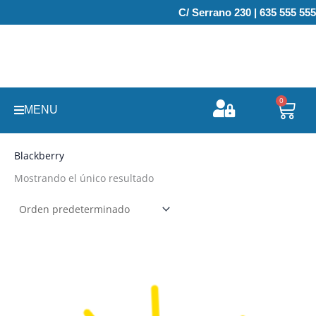
Ir
C/ Serrano 230 | 635 555 555
al
contenido
0
Carr
MENU
Blackberry
Mostrando el único resultado