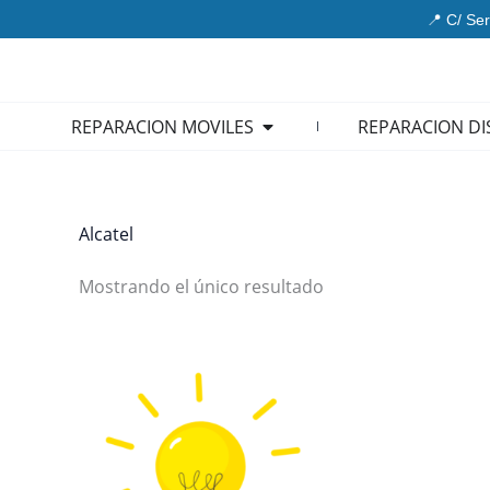
Ir
📍 C/ Ser
al
contenido
Open REPARACION MOVIL
REPARACION MOVILES
REPARACION DI
Alcatel
Mostrando el único resultado