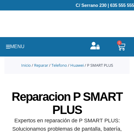
Ir
C/ Serrano 230 | 635 555 555
al
contenido
0
Carr
MENU
Inicio
/
Reparar
/
Telefono
/
Huawei
/ P SMART PLUS
Reparacion P SMART
PLUS
Expertos en reparación de P SMART PLUS:
Solucionamos problemas de pantalla, batería,