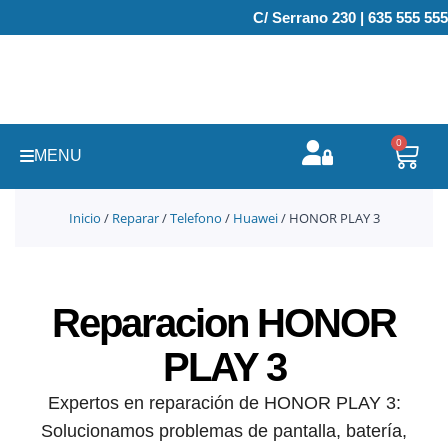
Ir
C/ Serrano 230 | 635 555 555
al
contenido
0
Carr
MENU
Inicio
/
Reparar
/
Telefono
/
Huawei
/ HONOR PLAY 3
Reparacion HONOR
PLAY 3
Expertos en reparación de HONOR PLAY 3:
Solucionamos problemas de pantalla, batería,