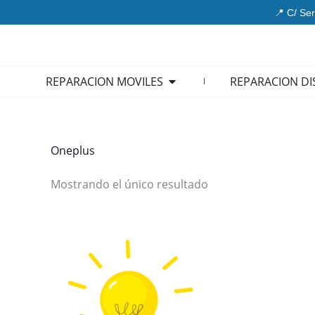
Ir
📍 C/ Ser
al
contenido
Open REPARACION MOVIL
REPARACION MOVILES
REPARACION DI
Oneplus
Mostrando el único resultado