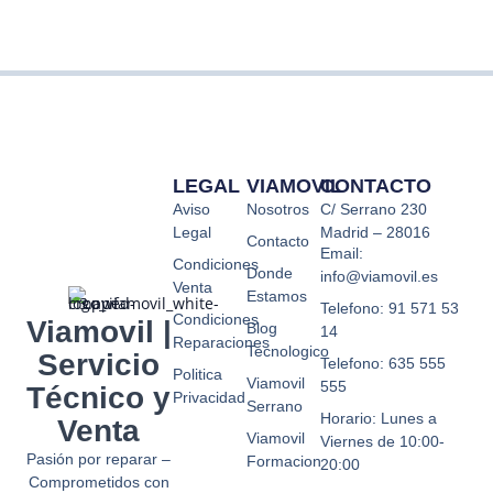
LEGAL
VIAMOVIL
CONTACTO
Aviso
Nosotros
C/ Serrano 230
Legal
Madrid – 28016
Contacto
Email:
Condiciones
Donde
info@viamovil.es
Venta
Estamos
Telefono: 91 571 53
Condiciones
Viamovil |
Blog
14
Reparaciones
Tecnologico
Servicio
Telefono: 635 555
Politica
Viamovil
555
Técnico y
Privacidad
Serrano
Horario: Lunes a
Venta
Viamovil
Viernes de 10:00-
Pasión por reparar –
Formacion
20:00
Comprometidos con