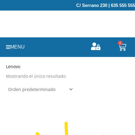
Ir
C/ Serrano 230 | 635 555 555
al
contenido
0
Carr
MENU
Lenovo
Mostrando el único resultado