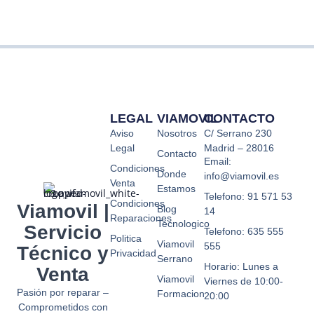
LEGAL
VIAMOVIL
CONTACTO
Aviso
Nosotros
C/ Serrano 230
Legal
Madrid – 28016
Contacto
Email:
Condiciones
Donde
info@viamovil.es
Venta
Estamos
Telefono: 91 571 53
Condiciones
Viamovil |
Blog
14
Reparaciones
Tecnologico
Servicio
Telefono: 635 555
Politica
Viamovil
555
Técnico y
Privacidad
Serrano
Horario: Lunes a
Venta
Viamovil
Viernes de 10:00-
Pasión por reparar –
Formacion
20:00
Comprometidos con