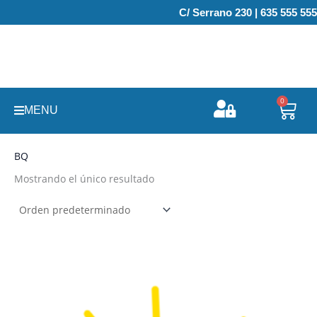
Ir
C/ Serrano 230 | 635 555 555
al
contenido
0
Carr
MENU
BQ
Mostrando el único resultado