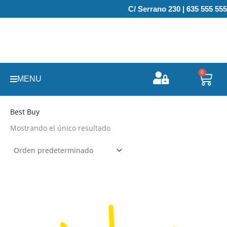
Ir
C/ Serrano 230 | 635 555 555
al
contenido
0
Carr
MENU
Best Buy
Mostrando el único resultado