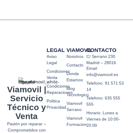
LEGAL
VIAMOVIL
CONTACTO
Aviso
Nosotros
C/ Serrano 230
Legal
Madrid – 28016
Contacto
Email:
Condiciones
Donde
info@viamovil.es
Venta
Estamos
Telefono: 91 571 53
Condiciones
Viamovil |
Blog
14
Reparaciones
Tecnologico
Servicio
Telefono: 635 555
Politica
Viamovil
555
Técnico y
Privacidad
Serrano
Horario: Lunes a
Venta
Viamovil
Viernes de 10:00-
Pasión por reparar –
Formacion
20:00
Comprometidos con