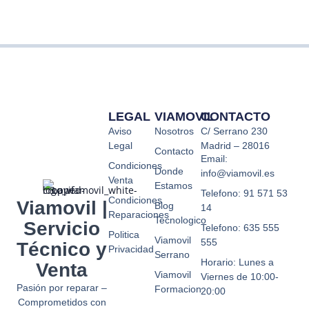
LEGAL
VIAMOVIL
CONTACTO
Aviso
Nosotros
C/ Serrano 230
Legal
Madrid – 28016
Contacto
Email:
Condiciones
Donde
info@viamovil.es
Venta
Estamos
Telefono: 91 571 53
Condiciones
Viamovil |
Blog
14
Reparaciones
Tecnologico
Servicio
Telefono: 635 555
Politica
Viamovil
555
Técnico y
Privacidad
Serrano
Horario: Lunes a
Venta
Viamovil
Viernes de 10:00-
Pasión por reparar –
Formacion
20:00
Comprometidos con